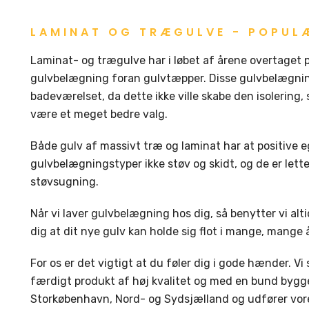
LAMINAT OG TRÆGULVE - POPUL
Laminat- og trægulve har i løbet af årene overtaget
gulvbelægning foran gulvtæpper. Disse gulvbelægninge
badeværelset, da dette ikke ville skabe den isolering,
være et meget bedre valg.
Både gulv af massivt træ og laminat har at positive 
gulvbelægningstyper ikke støv og skidt, og de er lett
støvsugning.
Når vi laver gulvbelægning hos dig, så benytter vi alt
dig at dit nye gulv kan holde sig flot i mange, mange å
For os er det vigtigt at du føler dig i gode hænder. Vi
færdigt produkt af høj kvalitet og med en bund bygget 
Storkøbenhavn, Nord- og Sydsjælland og udfører vores