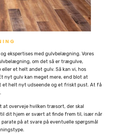
NING
 og ekspertises med gulvbelægning. Vores
ulvbelægning, om det så er trægulve,
 eller et helt andet gulv. Så kan vi, hos
Et nyt gulv kan meget mere, end blot at
 et helt nyt udseende og et friskt pust. At få
.
t at overveje hvilken træsort, der skal
il dit hjem er svært at finde frem til, især når
id parate på at svare på eventuelle spørgsmål
gningstype.