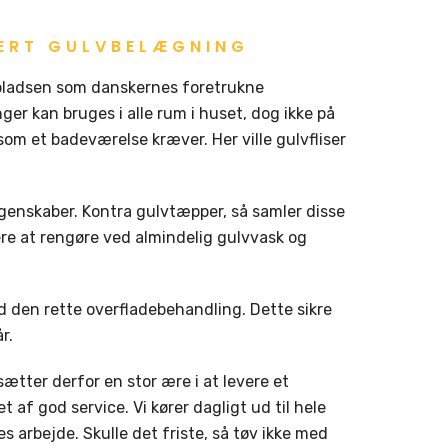
ÆRT GULVBELÆGNING
 pladsen som danskernes foretrukne
r kan bruges i alle rum i huset, dog ikke på
 som et badeværelse kræver. Her ville gulvfliser
egenskaber. Kontra gulvtæpper, så samler disse
ere at rengøre ved almindelig gulvvask og
id den rette overfladebehandling. Dette sikre
r.
 sætter derfor en stor ære i at levere et
af god service. Vi kører dagligt ud til hele
 arbejde. Skulle det friste, så tøv ikke med