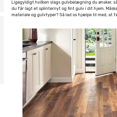
Ligegyldigt hvilken slags gulvbelægning du ønsker, så k
du får lagt et splinternyt og fint gulv i dit hjem. Mås
materiale og gulvtyper? Så lad os hjælpe til med, at fø