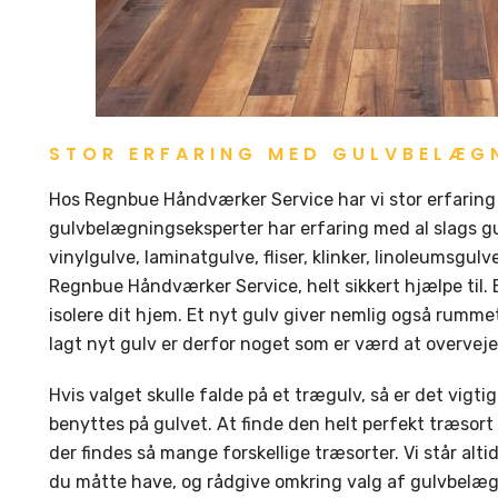
STOR ERFARING MED GULVBELÆG
Hos Regnbue Håndværker Service har vi stor erfaring
gulvbelægningseksperter har erfaring med al slags g
vinylgulve, laminatgulve, fliser, klinker, linoleumsgulve
Regnbue Håndværker Service, helt sikkert hjælpe til. 
isolere dit hjem. Et nyt gulv giver nemlig også rummet
lagt nyt gulv er derfor noget som er værd at overveje
Hvis valget skulle falde på et trægulv, så er det vigtig
benyttes på gulvet. At finde den helt perfekt træsort t
der findes så mange forskellige træsorter. Vi står alt
du måtte have, og rådgive omkring valg af gulvbelæ