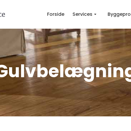
Forside
Services
Byggepro
Gulvbelægnin