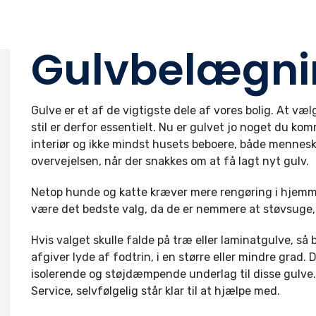
Gulvbelægni
Gulve er et af de vigtigste dele af vores bolig. At væl
stil er derfor essentielt. Nu er gulvet jo noget du ko
interiør og ikke mindst husets beboere, både menneske
overvejelsen, når der snakkes om at få lagt nyt gulv.
Netop hunde og katte kræver mere rengøring i hjemmet
være det bedste valg, da de er nemmere at støvsuge, 
Hvis valget skulle falde på træ eller laminatgulve, s
afgiver lyde af fodtrin, i en større eller mindre grad. 
isolerende og støjdæmpende underlag til disse gulv
Service, selvfølgelig står klar til at hjælpe med.